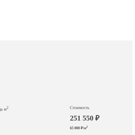
Стоимость
2
ь м
251 550 ₽
2
65 000 ₽/м